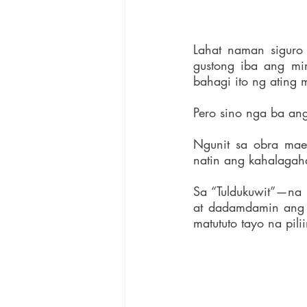
Lahat naman siguro
gustong iba ang mi
bahagi ito ng ating
Pero sino nga ba an
Ngunit sa obra maes
natin ang kahalagah
Sa “Tuldukuwit”—na 
at dadamdamin ang i
matututo tayo na pil