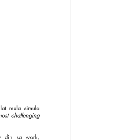
t mula simula 
ost challenging 
 din sa work, 