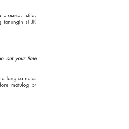
oseso, istilo, 
tanungin si JK 
 out your time 
a lang sa notes 
ore matulog or 