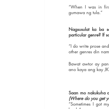
“When I was in fir
gumawa ng tula.”
Nagsusulat ka ba s
particular genre? If 
“I do write prose and
other genres din na
Bawat awtor ay pan
ano kaya ang kay JK
(Where do you get you
“Sometimes I got my