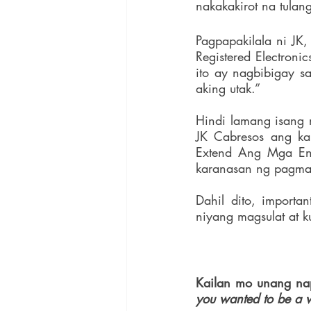
nakakakirot na tulan
Pagpapakilala ni JK, 
Registered Electroni
ito ay nagbibigay s
aking utak.”
Hindi lamang isang 
JK Cabresos ang ka
Extend Ang Mga Engi
karanasan ng pagma
Dahil dito, importa
niyang magsulat at 
Kailan mo unang na
you wanted to be a w