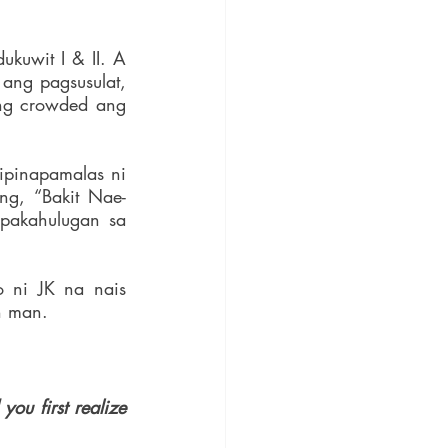
ukuwit I & II. A 
ang pagsusulat, 
ng crowded ang 
ipinapamalas ni 
ng, “Bakit Nae-
pakahulugan sa 
 ni JK na nais 
n man.
ou first realize 