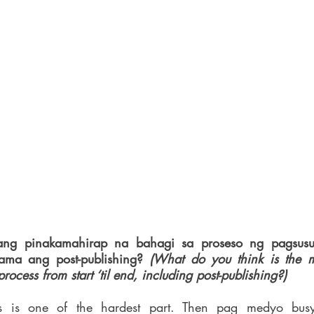
ng pinakamahirap na bahagi sa proseso ng pagsusula
ama ang post-publishing? 
(What do you think is the m
rocess from start ‘til end, including post-publishing?)
as is one of the hardest part. Then pag medyo busy