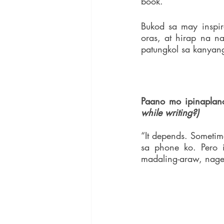
book.”
Bukod sa may inspir
oras, at hirap na n
patungkol sa kanyang
Paano mo ipinaplan
while writing?)
“It depends. Sometim
sa phone ko. Pero i
madaling-araw, nage-