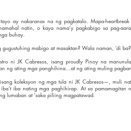
 tayo ay nakaranas na ng pagkatalo. Mapa-heartbreak
namahal natin, o kaya nama’y pagkabigo sa pag-aara
 mga buhay.
g gugustuhing mabigo at masaktan? Wala naman, ‘di ba?
tro ni JK Cabresos, isang proudly Pinoy na manunulat
an ng ating mga panghihina…at ng ating muling pagba
isang koleksyon ng mga tula ni JK Cabresos—, muli nati
ba’t iba nating mga paghihirap. At sa pamamagitan ng 
iing lumaban at ‘saka piliing magpatawad.