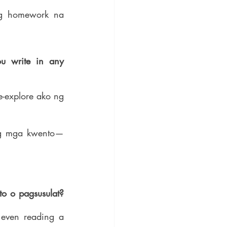
g homework na 
u write in any 
e-explore ako ng 
ang mga kwento—
Saan mo nakukuha ang mga impormasyon o ideya para sa iyong mga kwento o pagsusulat? 
even reading a 