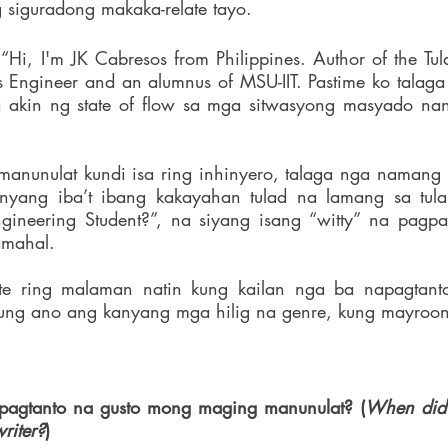
g siguradong makaka-relate tayo. 
“Hi, I'm JK Cabresos from Philippines. Author of the Tuld
cs Engineer and an alumnus of MSU-IIT. Pastime ko talaga 
a akin ng state of flow sa mga sitwasyong masyado na
manunulat kundi isa ring inhinyero, talaga nga namang 
nyang iba’t ibang kakayahan tulad na lamang sa tula
neering Student?”, na siyang isang “witty” na pagpa
mahal. 
nte ring malaman natin kung kailan nga ba napagtanto
kung ano ang kanyang mga hilig na genre, kung mayroo
pagtanto na gusto mong maging manunulat? (
When did y
riter?
)