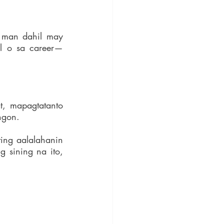
 man dahil may 
l o sa career—
 
, mapagtatanto 
ngon.
ng aalalahanin 
sining na ito, 