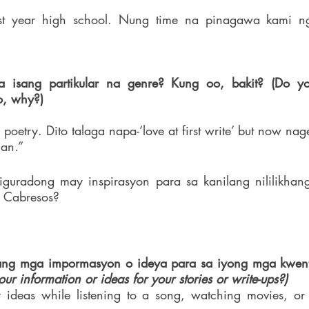
st year high school. Nung time na pinagawa kami n
a isang partikular na genre? Kung oo, bakit? (Do yo
so, why?)
 poetry. Dito talaga napa-‘love at first write’ but now nag
man.”
iguradong may inspirasyon para sa kanilang nililikh
 Cabresos?
r information or ideas for your stories or write-ups?)
 ideas while listening to a song, watching movies, or 