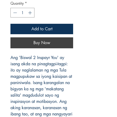
Quantity
*
Add to Cart
Buy Now
Ang 'Biswal 2 Inspayr You' ay
isang akda na pinagtagpi-tagpi:
ito ay naglalaman ng mga Tula
magpupukaw sa iyong kaisipan at
paniniwala. Isang karangalan na
bigyan ka ng mga 'makatang
salita' magdudulot sayo ng
inspirasyon at motibasyon. Ang
aking karanasan, karanasan ng
ibang tao, at ang mga nangyayari