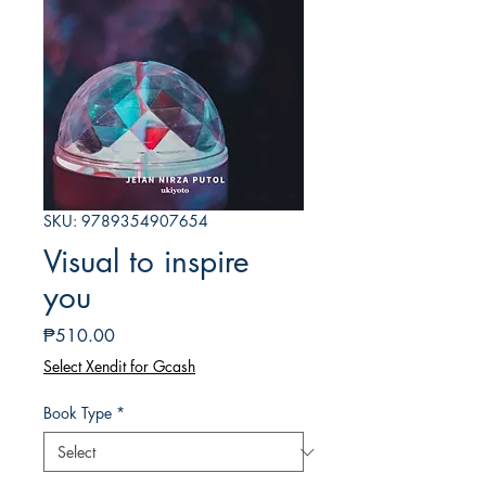
SKU: 9789354907654
Visual to inspire
you
Price
₱510.00
Select Xendit for Gcash
Book Type
*