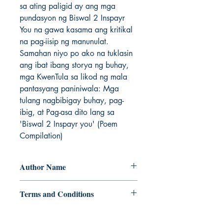
sa ating paligid ay ang mga
pundasyon ng Biswal 2 Inspayr
You na gawa kasama ang kritikal
na pag-iisip ng manunulat.
Samahan niyo po ako na tuklasin
ang ibat ibang storya ng buhay,
mga KwenTula sa likod ng mala
pantasyang paniniwala: Mga
tulang nagbibigay buhay, pag-
ibig, at Pag-asa dito lang sa
'Biswal 2 Inspayr you' (Poem
Compilation)
Author Name
Jeian Nirza Putol
Terms and Conditions
All items are non returnable and non