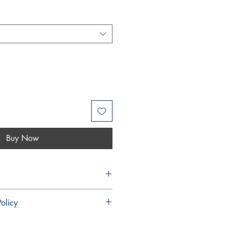
Buy Now
co
olicy
ndable and cannot be cancelled once