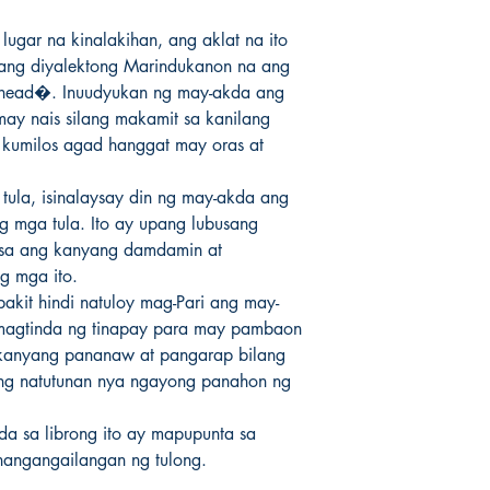
gar na kinalakihan, ang aklat na ito 
ng diyalektong Marindukanon na ang 
 ahead�. Inuudyukan ng may-akda ang 
y nais silang makamit sa kanilang 
 kumilos agad hanggat may oras at 
 tula, isinalaysay din ng may-akda ang 
 mga tula. Ito ay upang lubusang 
sa ang kanyang damdamin at 
g mga ito.

kit hindi natuloy mag-Pari ang may-
magtinda ng tinapay para may pambaon 
kanyang pananaw at pangarap bilang 
 natutunan nya ngayong panahon ng 
da sa librong ito ay mapupunta sa 
angangailangan ng tulong.