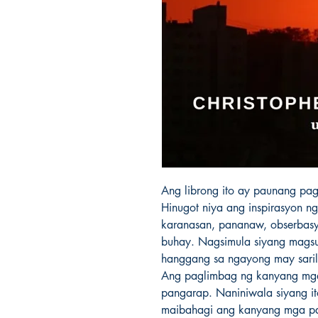
Ang librong ito ay paunang pag
Hinugot niya ang inspirasyon n
karanasan, pananaw, obserbasyo
buhay. Nagsimula siyang magsu
hanggang sa ngayong may sarili
Ang paglimbag ng kanyang mga 
pangarap. Naniniwala siyang i
maibahagi ang kanyang mga panu