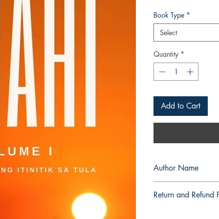
Book Type
*
Select
Quantity
*
Add to Cart
Author Name
Christopher Lope Mal
Return and Refund P
a. Items are non refu