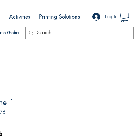
Activities
Printing Solutions
Log In
oto Global
me 1
176
h