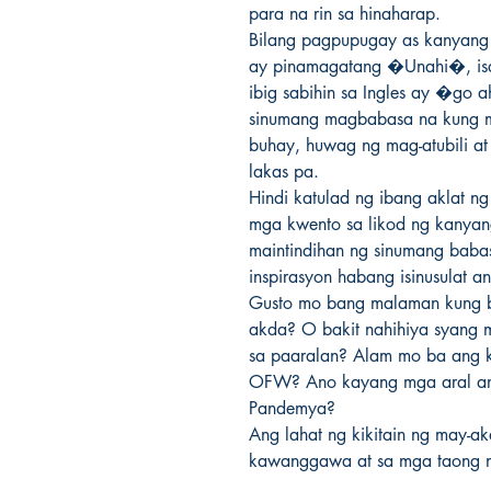
para na rin sa hinaharap.

Bilang pagpupugay as kanyang lu
ay pinamagatang �Unahi�, isa
ibig sabihin sa Ingles ay �go
sinumang magbabasa na kung ma
buhay, huwag ng mag-atubili at
lakas pa.

Hindi katulad ng ibang aklat ng
mga kwento sa likod ng kanyang
maintindihan ng sinumang baba
inspirasyon habang isinusulat an
Gusto mo bang malaman kung ba
akda? O bakit nahihiya syang 
sa paaralan? Alam mo ba ang 
OFW? Ano kayang mga aral ang
Pandemya?

Ang lahat ng kikitain ng may-ak
kawanggawa at sa mga taong n