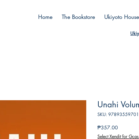
Home
The Bookstore
Ukiyoto House
Ukiy
Unahi Volu
SKU: 9789355970
Price
₱357.00
Select Xendit for Gcas