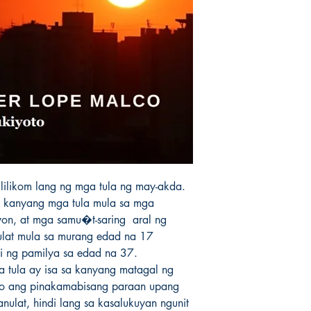
order is placed.
lilikom lang ng mga tula ng may-akda. 
g kanyang mga tula mula sa mga 
n, at mga samu�t-saring  aral ng 
lat mula sa murang edad na 17 
 ng pamilya sa edad na 37. 

tula ay isa sa kanyang matagal ng 
to ang pinakamabisang paraan upang 
lat, hindi lang sa kasalukuyan ngunit 