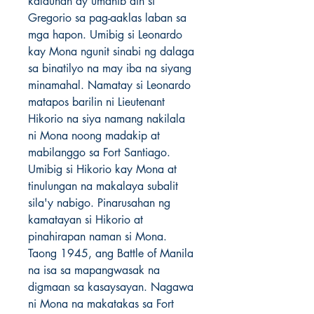
kalaunan ay umanib din si 
Gregorio sa pag-aaklas laban sa 
mga hapon. Umibig si Leonardo 
kay Mona ngunit sinabi ng dalaga 
sa binatilyo na may iba na siyang 
minamahal. Namatay si Leonardo 
matapos barilin ni Lieutenant 
Hikorio na siya namang nakilala 
ni Mona noong madakip at 
mabilanggo sa Fort Santiago. 
Umibig si Hikorio kay Mona at 
tinulungan na makalaya subalit 
sila'y nabigo. Pinarusahan ng 
kamatayan si Hikorio at 
pinahirapan naman si Mona. 
Taong 1945, ang Battle of Manila 
na isa sa mapangwasak na 
digmaan sa kasaysayan. Nagawa 
ni Mona na makatakas sa Fort 