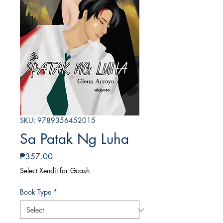
SKU: 9789356452015
Sa Patak Ng Luha
Price
₱357.00
Select Xendit for Gcash
Book Type
*