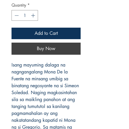
Quantity
*
Add to Cart
Buy Now
Isang mayuming dalaga na 
nagngangalang Mona De la 
Fuente na minsang umibig sa 
binatang negosyante na si Simeon 
Soledad. Naging magkasintahan 
sila sa maikling panahon at ang 
tanging tumututol sa kanilang 
pagmamahalan ay ang 
nakatatandang kapatid ni Mona 
na si Gregorio. Sa matamis na 