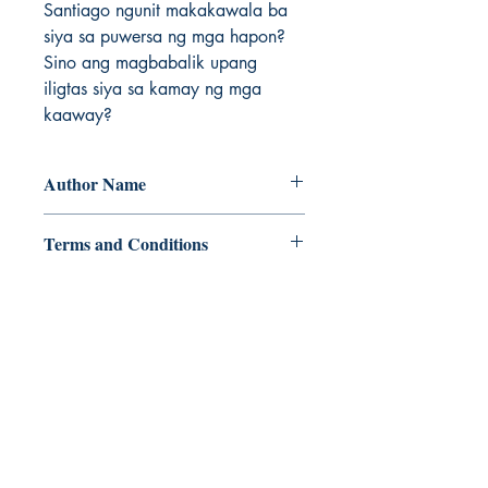
Santiago ngunit makakawala ba 
siya sa puwersa ng mga hapon? 
Sino ang magbabalik upang 
iligtas siya sa kamay ng mga 
kaaway?
Author Name
Glenn Arroyo
Terms and Conditions
All items are non returnable and non
refundable
Ukiyoto Publishing
Philippines:
Metro Manila
Whatsapp -
+918583970518
publishing@ukiyoto.com