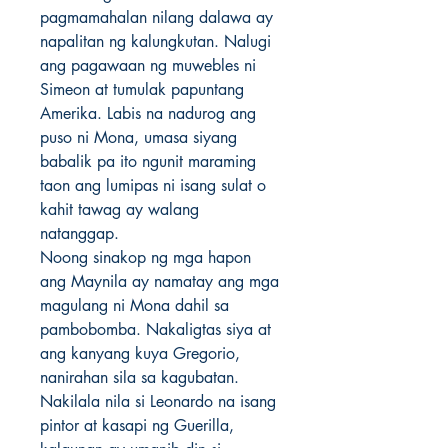
pagmamahalan nilang dalawa ay 
napalitan ng kalungkutan. Nalugi 
ang pagawaan ng muwebles ni 
Simeon at tumulak papuntang 
Amerika. Labis na nadurog ang 
puso ni Mona, umasa siyang 
babalik pa ito ngunit maraming 
taon ang lumipas ni isang sulat o 
kahit tawag ay walang 
natanggap. 

Noong sinakop ng mga hapon 
ang Maynila ay namatay ang mga 
magulang ni Mona dahil sa 
pambobomba. Nakaligtas siya at 
ang kanyang kuya Gregorio, 
nanirahan sila sa kagubatan. 
Nakilala nila si Leonardo na isang 
pintor at kasapi ng Guerilla, 