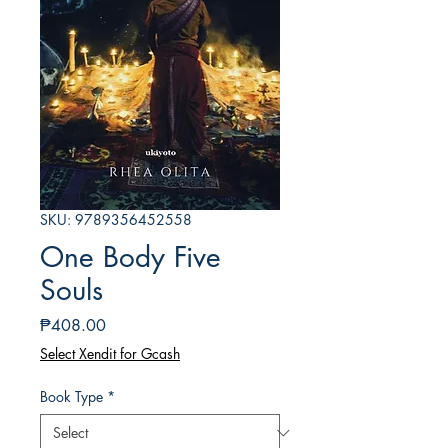
SKU: 9789356452558
One Body Five
Souls
Price
₱408.00
Select Xendit for Gcash
Book Type
*