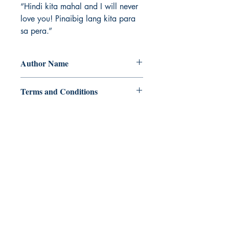
“Hindi kita mahal and I will never
love you! Pinaibig lang kita para
sa pera.”
Author Name
Rhea Olita
Terms and Conditions
All items are non returnable and non
refundable
Ukiyoto Publishing
Philippines:
Metro Manila
Whatsapp -
+918583970518
publishing@ukiyoto.com
Earn Loyalty Points