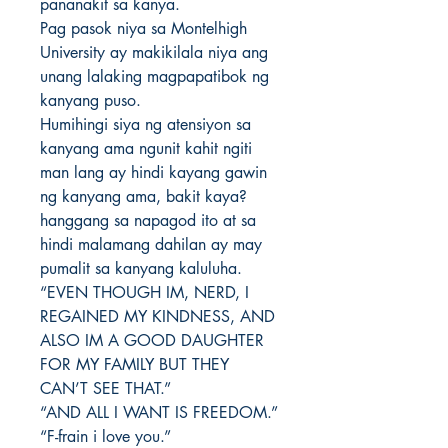
pananakit sa kanya.
Pag pasok niya sa Montelhigh
University ay makikilala niya ang
unang lalaking magpapatibok ng
kanyang puso.
Humihingi siya ng atensiyon sa
kanyang ama ngunit kahit ngiti
man lang ay hindi kayang gawin
ng kanyang ama, bakit kaya?
hanggang sa napagod ito at sa
hindi malamang dahilan ay may
pumalit sa kanyang kaluluha.
“EVEN THOUGH IM, NERD, I
REGAINED MY KINDNESS, AND
ALSO IM A GOOD DAUGHTER
FOR MY FAMILY BUT THEY
CAN’T SEE THAT.”
“AND ALL I WANT IS FREEDOM.”
“F-frain i love you.”