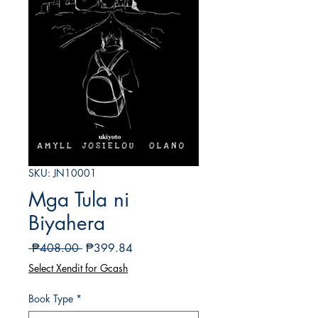
SKU: JN10001
Mga Tula ni
Biyahera
Regular
Sale
 ₱408.00 
₱399.84
Price
Price
Select Xendit for Gcash
Book Type
*