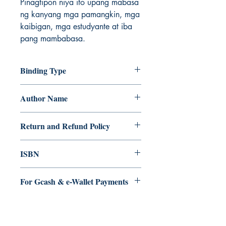
Pinagtipon niya ito upang mabasa
ng kanyang mga pamangkin, mga
kaibigan, mga estudyante at iba
pang mambabasa.
Binding Type
Paperback
Author Name
Amyll Josielou Olano
Return and Refund Policy
a. Items are non refundable and cannot
ISBN
be cancelled once order is placed.
9.79E+12
For Gcash & e-Wallet Payments
We accept Gcash & eWallet payments.
During Checkout >> Select Xendit >>
Pay by Gcash, Paymaya, Grab or any
Ukiyoto Publishing