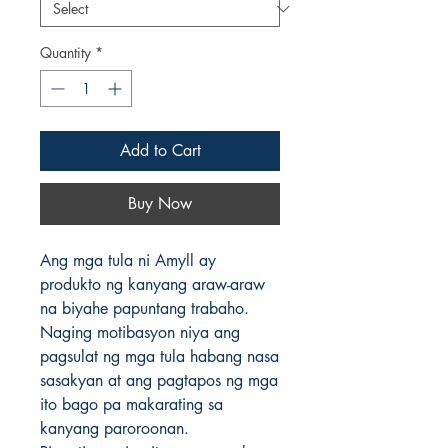
Quantity
*
Add to Cart
Buy Now
Ang mga tula ni Amyll ay
produkto ng kanyang araw-araw
na biyahe papuntang trabaho.
Naging motibasyon niya ang
pagsulat ng mga tula habang nasa
sasakyan at ang pagtapos ng mga
ito bago pa makarating sa
kanyang paroroonan.