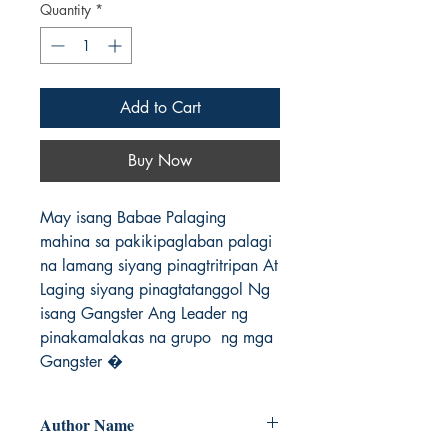
Quantity
*
Add to Cart
Buy Now
May isang Babae Palaging 
mahina sa pakikipaglaban palagi 
na lamang siyang pinagtritripan At 
Laging siyang pinagtatanggol Ng 
isang Gangster Ang Leader ng 
pinakamalakas na grupo  ng mga 
Gangster �
Author Name