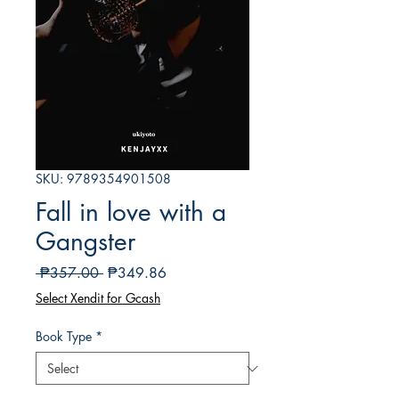
SKU: 9789354901508
Fall in love with a
Gangster
Regular
Sale
 ₱357.00 
₱349.86
Price
Price
Select Xendit for Gcash
Book Type
*