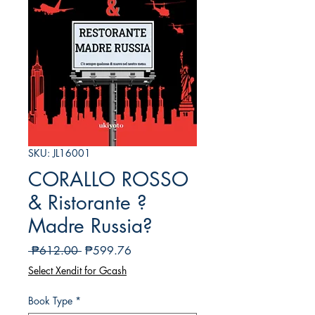
SKU: JL16001
CORALLO ROSSO
& Ristorante ?
Madre Russia?
Regular
Sale
 ₱612.00 
₱599.76
Price
Price
Select Xendit for Gcash
Book Type
*