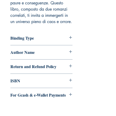
paure e conseguenze. Questo
libro, composto da due romanzi
correlati, ti invita a immergerti in
un universo pieno di caos e orrore.
Binding Type
Paperback
Author Name
Kabishev Alexander Konstantinovich
Return and Refund Policy
a. Items are non refundable and cannot
ISBN
be cancelled once order is placed.
9.79E+12
For Gcash & e-Wallet Payments
We accept Gcash & eWallet payments.
During Checkout >> Select Xendit >>
Pay by Gcash, Paymaya, Grab or any