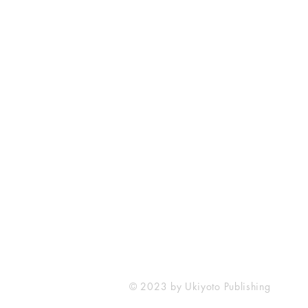
Ukiyoto Publishing
Philippines:
Metro Manila
Whatsapp -
+918583970518
publishing@ukiyoto.com
© 2023 by Ukiyoto Publishing