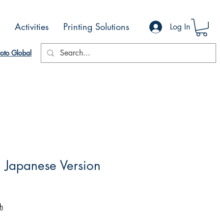
Activities
Printing Solutions
Log In
oto Global
i Japanese Version
h