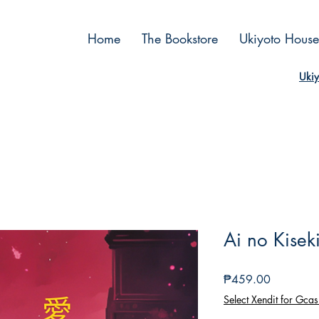
Home
The Bookstore
Ukiyoto House
Ukiy
Ai no Kisek
Price
₱459.00
Select Xendit for Gcas